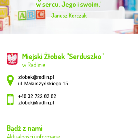
w sercu. Jego i swoim."
Janusz Korczak
Miejski Żłobek ''Serduszko''
w Radlinie
Adres pocztowy:
zlobek@radlin.pl
ul. Makuszyńskiego 15
+48 32 722 82 82
zlobek@radlin.pl
Bądź z nami
Aktualności i informacje