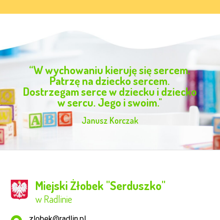
“W wychowaniu kieruję się sercem.
Patrzę na dziecko sercem.
Dostrzegam serce w dziecku i dziecko
w sercu. Jego i swoim."
Janusz Korczak
Miejski Żłobek ''Serduszko''
w Radlinie
Adres pocztowy:
zlobek@radlin.pl