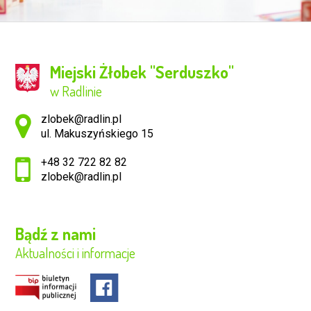
Miejski Żłobek ''Serduszko''
w Radlinie
Adres pocztowy:
zlobek@radlin.pl
ul. Makuszyńskiego 15
+48 32 722 82 82
zlobek@radlin.pl
Bądź z nami
Aktualności i informacje