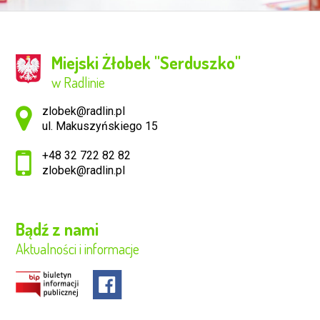
Miejski Żłobek ''Serduszko''
w Radlinie
Adres pocztowy:
zlobek@radlin.pl
ul. Makuszyńskiego 15
+48 32 722 82 82
zlobek@radlin.pl
Bądź z nami
Aktualności i informacje