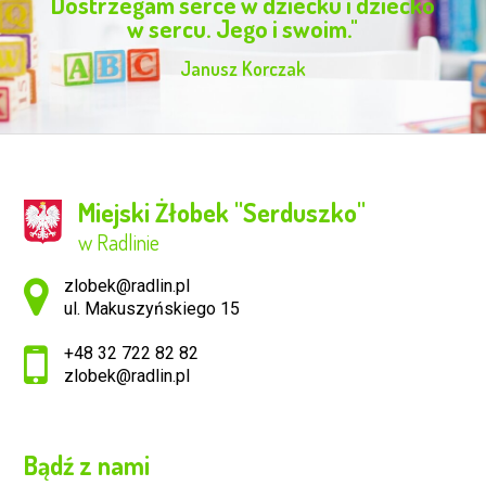
Dostrzegam serce w dziecku i dziecko
w sercu. Jego i swoim."
Janusz Korczak
Miejski Żłobek ''Serduszko''
w Radlinie
Adres pocztowy:
zlobek@radlin.pl
ul. Makuszyńskiego 15
+48 32 722 82 82
zlobek@radlin.pl
Bądź z nami